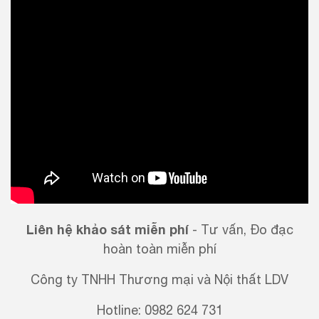
Liên hệ khảo sát miễn phí
- Tư vấn, Đo đạc
hoàn toàn miễn phí
Công ty TNHH Thương mại và Nội thất LDV
Hotline: 0982 624 731