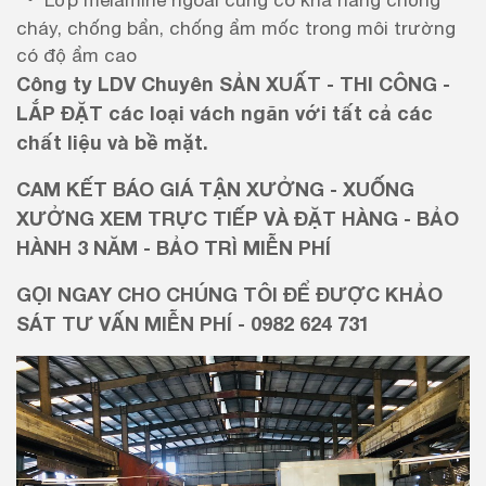
cháy, chống bẩn, chống ẩm mốc trong môi trường
có độ ẩm cao
Công ty LDV Chuyên SẢN XUẤT - THI CÔNG -
LẮP ĐẶT các loại vách ngăn với tất cả các
chất liệu và bề mặt.
CAM KẾT BÁO GIÁ TẬN XƯỞNG - XUỐNG
XƯỞNG XEM TRỰC TIẾP VÀ ĐẶT HÀNG - BẢO
HÀNH 3 NĂM - BẢO TRÌ MIỄN PHÍ
GỌI NGAY CHO CHÚNG TÔI ĐỂ ĐƯỢC KHẢO
SÁT TƯ VẤN MIỄN PHÍ - 0982 624 731