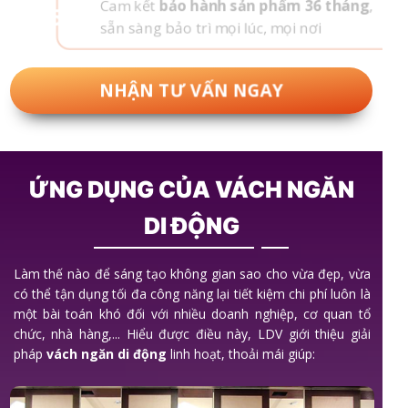
Cam kết
bảo hành sản phẩm 36 tháng
,
5
sẵn sàng bảo trì mọi lúc, mọi nơi
NHẬN TƯ VẤN NGAY
ỨNG DỤNG CỦA VÁCH NGĂN
DI ĐỘNG
Làm thế nào để sáng tạo không gian sao cho vừa đẹp, vừa
có thể tận dụng tối đa công năng lại tiết kiệm chi phí luôn là
một bài toán khó đối với nhiều doanh nghiệp, cơ quan tổ
chức, nhà hàng,... Hiểu được điều này, LDV giới thiệu giải
pháp
vách ngăn di động
linh hoạt, thoải mái giúp: