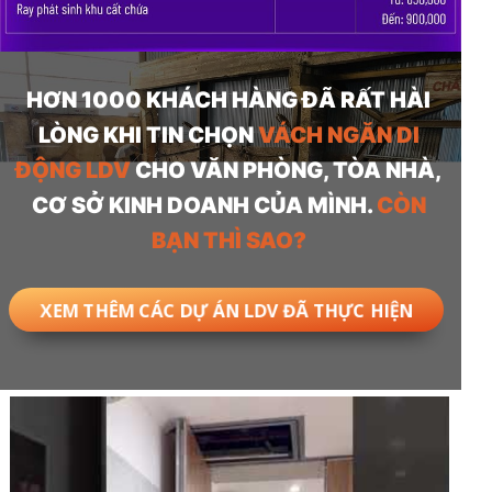
HƠN 1000 KHÁCH HÀNG ĐÃ RẤT HÀI
LÒNG KHI TIN CHỌN
VÁCH NGĂN DI
ĐỘNG LDV
CHO VĂN PHÒNG, TÒA NHÀ,
CƠ SỞ KINH DOANH CỦA MÌNH.
CÒN
BẠN THÌ SAO?
XEM THÊM CÁC DỰ ÁN LDV ĐÃ THỰC HIỆN