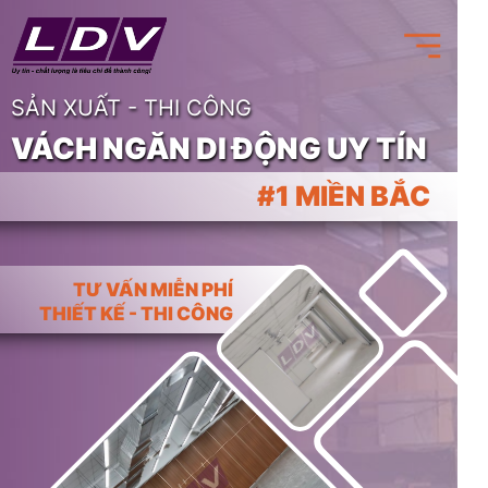
SẢN XUẤT - THI CÔNG
VÁCH NGĂN DI ĐỘNG UY TÍN
#1 MIỀN BẮC
TƯ VẤN MIỄN PHÍ
THIẾT KẾ - THI CÔNG