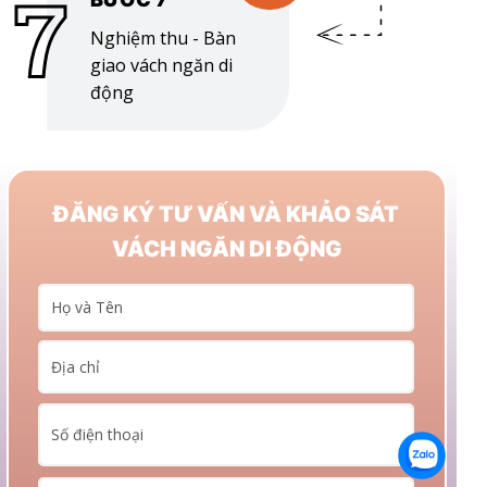
7
Nghiệm thu - Bàn
giao vách ngăn di
động
ĐĂNG KÝ TƯ VẤN VÀ KHẢO SÁT
VÁCH NGĂN DI ĐỘNG