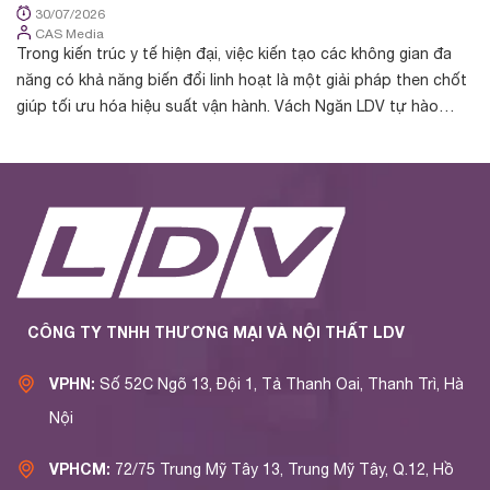
30/07/2026
CAS Media
Trong kiến trúc y tế hiện đại, việc kiến tạo các không gian đa
Tr
năng có khả năng biến đổi linh hoạt là một giải pháp then chốt
cá
giúp tối ưu hóa hiệu suất vận hành. Vách Ngăn LDV tự hào
nh
được chủ đầu t...
yế
CÔNG TY TNHH THƯƠNG MẠI VÀ NỘI THẤT LDV
VPHN:
Số 52C Ngõ 13, Đội 1, Tả Thanh Oai, Thanh Trì, Hà
Nội
VPHCM:
72/75 Trung Mỹ Tây 13, Trung Mỹ Tây, Q.12, Hồ