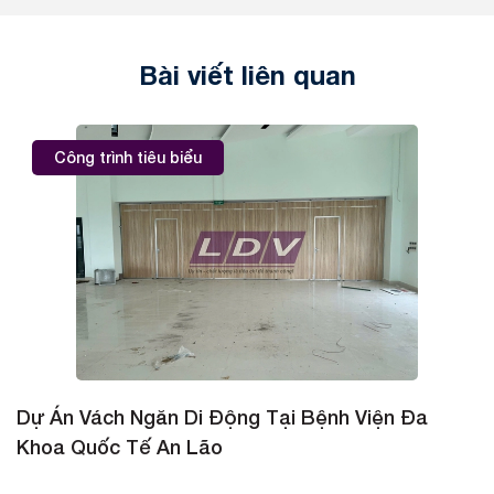
Bài viết liên quan
Công trình tiêu biểu
Dự Án Vách Ngăn Di Động Tại Bệnh Viện Đa
D
Khoa Quốc Tế An Lão
K