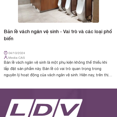
Bản lề vách ngăn vệ sinh - Vai trò và các loại phổ
B
biến
d
04/10/2024
Media CAS
Bản lề vách ngăn vệ sinh là một phụ kiện không thể thiếu khi
Bả
lắp đặt sản phẩm này. Bản lề có vai trò quan trọng trong
tr
nguyên lý hoạt động của vách ngăn vệ sinh. Hiện nay, trên thị
ng
trường phân phối ...
nh