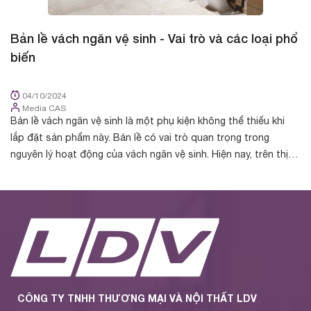
Bản lề vách ngăn vệ sinh - Vai trò và các loại phổ
B
biến
d
04/10/2024
Media CAS
Bản lề vách ngăn vệ sinh là một phụ kiện không thể thiếu khi
Bả
lắp đặt sản phẩm này. Bản lề có vai trò quan trọng trong
tr
nguyên lý hoạt động của vách ngăn vệ sinh. Hiện nay, trên thị
ng
trường phân phối ...
nh
CÔNG TY TNHH THƯƠNG MẠI VÀ NỘI THẤT LDV