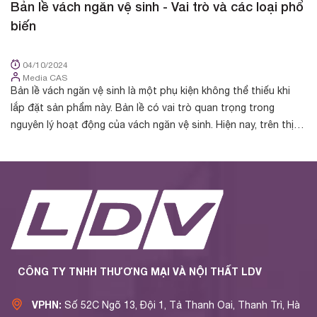
Bản lề vách ngăn vệ sinh - Vai trò và các loại phổ
B
biến
d
04/10/2024
Media CAS
Bản lề vách ngăn vệ sinh là một phụ kiện không thể thiếu khi
Bả
lắp đặt sản phẩm này. Bản lề có vai trò quan trọng trong
tr
nguyên lý hoạt động của vách ngăn vệ sinh. Hiện nay, trên thị
ng
trường phân phối ...
nh
CÔNG TY TNHH THƯƠNG MẠI VÀ NỘI THẤT LDV
VPHN:
Số 52C Ngõ 13, Đội 1, Tả Thanh Oai, Thanh Trì, Hà