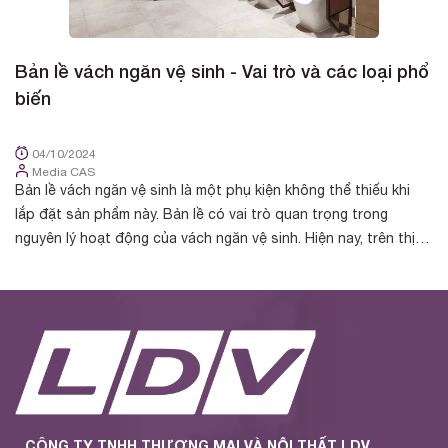
Bản lề vách ngăn vệ sinh - Vai trò và các loại phổ
B
biến
d
04/10/2024
Media CAS
Bản lề vách ngăn vệ sinh là một phụ kiện không thể thiếu khi
Bả
lắp đặt sản phẩm này. Bản lề có vai trò quan trọng trong
tr
nguyên lý hoạt động của vách ngăn vệ sinh. Hiện nay, trên thị
ng
trường phân phối ...
nh
CÔNG TY TNHH THƯƠNG MẠI VÀ NỘI THẤT LDV