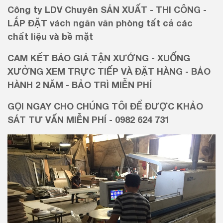
Công ty LDV Chuyên SẢN XUẤT - THI CÔNG -
LẮP ĐẶT vách ngăn văn phòng tất cả các
chất liệu và bề mặt
CAM KẾT BÁO GIÁ TẬN XƯỞNG - XUỐNG
XƯỞNG XEM TRỰC TIẾP VÀ ĐẶT HÀNG - BẢO
HÀNH 2 NĂM - BẢO TRÌ MIỄN PHÍ
GỌI NGAY CHO CHÚNG TÔI ĐỂ ĐƯỢC KHẢO
SÁT TƯ VẤN MIỄN PHÍ - 0982 624 731