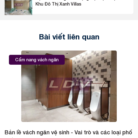
Khu Đô Thị Xanh Villas
Bài viết liên quan
Cẩm nang vách ngăn
Bản lề vách ngăn vệ sinh - Vai trò và các loại phổ
B