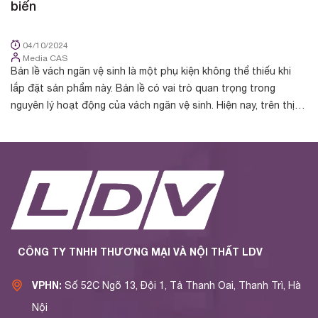
biến
d
04/10/2024
Media CAS
Bản lề vách ngăn vệ sinh là một phụ kiện không thể thiếu khi
Bả
lắp đặt sản phẩm này. Bản lề có vai trò quan trọng trong
tr
nguyên lý hoạt động của vách ngăn vệ sinh. Hiện nay, trên thị
ng
trường phân phối ...
nh
CÔNG TY TNHH THƯƠNG MẠI VÀ NỘI THẤT LDV
VPHN:
Số 52C Ngõ 13, Đội 1, Tả Thanh Oai, Thanh Trì, Hà
Nội