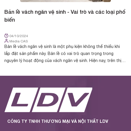
Bản lề vách ngăn vệ sinh - Vai trò và các loại phổ
B
biến
d
04/10/2024
Media CAS
Bản lề vách ngăn vệ sinh là một phụ kiện không thể thiếu khi
Bả
lắp đặt sản phẩm này. Bản lề có vai trò quan trọng trong
tr
nguyên lý hoạt động của vách ngăn vệ sinh. Hiện nay, trên thị
ng
trường phân phối ...
nh
CÔNG TY TNHH THƯƠNG MẠI VÀ NỘI THẤT LDV