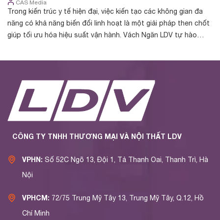
CAS Media
Trong kiến trúc y tế hiện đại, việc kiến tạo các không gian đa
Tr
năng có khả năng biến đổi linh hoạt là một giải pháp then chốt
cá
giúp tối ưu hóa hiệu suất vận hành. Vách Ngăn LDV tự hào
nh
được chủ đầu t...
yế
CÔNG TY TNHH THƯƠNG MẠI VÀ NỘI THẤT LDV
VPHN:
Số 52C Ngõ 13, Đội 1, Tả Thanh Oai, Thanh Trì, Hà
Nội
VPHCM:
72/75 Trung Mỹ Tây 13, Trung Mỹ Tây, Q.12, Hồ
Chí Minh