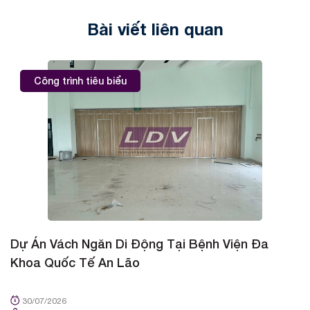
Bài viết liên quan
Công trình tiêu biểu
Dự Án Vách Ngăn Di Động Tại Bệnh Viện Đa
D
Khoa Quốc Tế An Lão
K
30/07/2026