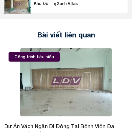
Khu Đô Thị Xanh Villas
Bài viết liên quan
Công trình tiêu biểu
Dự Án Vách Ngăn Di Động Tại Bệnh Viện Đa
D