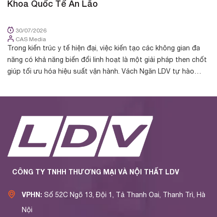
Khoa Quốc Tế An Lão
K
30/07/2026
CAS Media
Trong kiến trúc y tế hiện đại, việc kiến tạo các không gian đa
Tr
năng có khả năng biến đổi linh hoạt là một giải pháp then chốt
cá
giúp tối ưu hóa hiệu suất vận hành. Vách Ngăn LDV tự hào
nh
được chủ đầu t...
yế
CÔNG TY TNHH THƯƠNG MẠI VÀ NỘI THẤT LDV
VPHN:
Số 52C Ngõ 13, Đội 1, Tả Thanh Oai, Thanh Trì, Hà
Nội