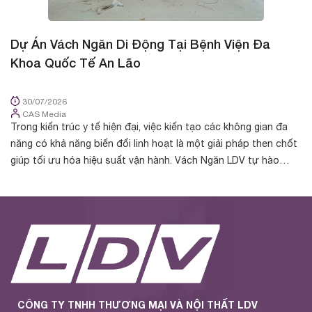
Dự Án Vách Ngăn Di Động Tại Bệnh Viện Đa
D
Khoa Quốc Tế An Lão
K
30/07/2026
CAS Media
Trong kiến trúc y tế hiện đại, việc kiến tạo các không gian đa
Tr
năng có khả năng biến đổi linh hoạt là một giải pháp then chốt
cá
giúp tối ưu hóa hiệu suất vận hành. Vách Ngăn LDV tự hào
nh
được chủ đầu t...
yế
CÔNG TY TNHH THƯƠNG MẠI VÀ NỘI THẤT LDV