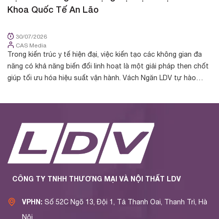
Khoa Quốc Tế An Lão
K
30/07/2026
CAS Media
Trong kiến trúc y tế hiện đại, việc kiến tạo các không gian đa
Tr
năng có khả năng biến đổi linh hoạt là một giải pháp then chốt
cá
giúp tối ưu hóa hiệu suất vận hành. Vách Ngăn LDV tự hào
nh
được chủ đầu t...
yế
CÔNG TY TNHH THƯƠNG MẠI VÀ NỘI THẤT LDV
VPHN:
Số 52C Ngõ 13, Đội 1, Tả Thanh Oai, Thanh Trì, Hà
Nội