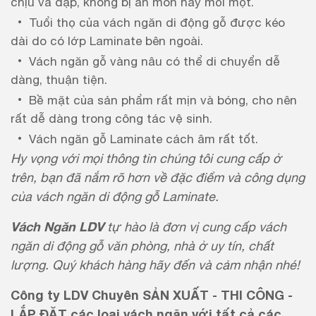
chịu va đập, không bị ăn mòn hay mối mọt.
Tuổi thọ của vách ngăn di động gỗ được kéo
dài do có lớp Laminate bên ngoài.
Vách ngăn gỗ vàng nâu có thể di chuyển dễ
dàng, thuận tiện.
Bề mặt của sản phẩm rất mịn và bóng, cho nên
rất dễ dàng trong công tác vệ sinh.
Vách ngăn gỗ Laminate cách âm rất tốt.
Hy vọng với mọi thông tin chúng tôi cung cấp ở
trên, bạn đã nắm rõ hơn về đặc điểm và công dụng
của vách ngăn di động gỗ Laminate.
Vách Ngăn LDV
tự hào là đơn vị cung cấp vách
ngăn di động gỗ văn phòng, nhà ở uy tín, chất
lượng. Quý khách hàng hãy đến và cảm nhận nhé!
Công ty LDV Chuyên SẢN XUẤT - THI CÔNG -
LẮP ĐẶT các loại vách ngăn với tất cả các