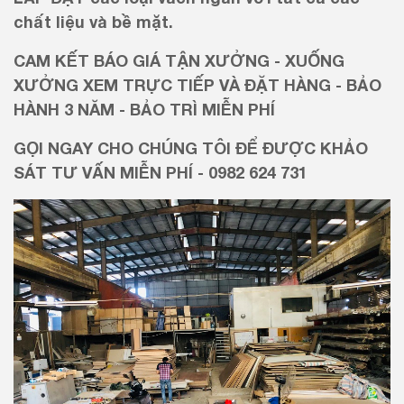
chất liệu và bề mặt.
CAM KẾT BÁO GIÁ TẬN XƯỞNG - XUỐNG
XƯỞNG XEM TRỰC TIẾP VÀ ĐẶT HÀNG - BẢO
HÀNH 3 NĂM - BẢO TRÌ MIỄN PHÍ
GỌI NGAY CHO CHÚNG TÔI ĐỂ ĐƯỢC KHẢO
SÁT TƯ VẤN MIỄN PHÍ - 0982 624 731