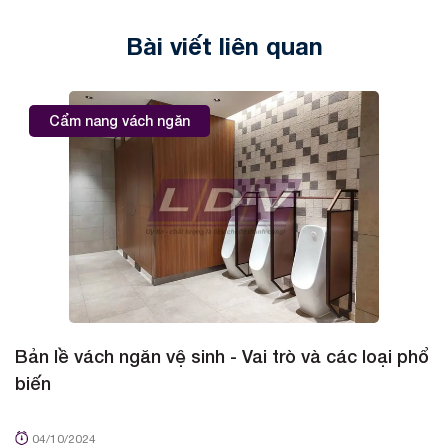
Bài viết liên quan
Cẩm nang vách ngăn
Bản lề vách ngăn vệ sinh - Vai trò và các loại phổ
B
biến
d
04/10/2024