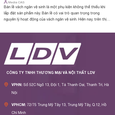
Media CAS
Bản lề vách ngăn vệ sinh là một phụ kiện không thể thiếu khi
Bả
lắp đặt sản phẩm này. Bản lề có vai trò quan trọng trong
tr
nguyên lý hoạt động của vách ngăn vệ sinh. Hiện nay, trên thị
ng
trường phân phối ...
nh
CÔNG TY TNHH THƯƠNG MẠI VÀ NỘI THẤT LDV
VPHN:
Số 52C Ngõ 13, Đội 1, Tả Thanh Oai, Thanh Trì, Hà
Nội
VPHCM:
72/75 Trung Mỹ Tây 13, Trung Mỹ Tây, Q.12, Hồ
Chí Minh