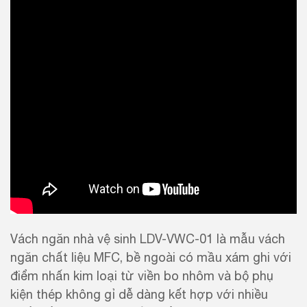
Vách ngăn nhà vệ sinh LDV-VWC-01 là mẫu vách
ngăn chất liệu MFC, bề ngoài có mầu xám ghi với
điểm nhấn kim loại từ viền bo nhôm và bộ phụ
kiện thép không gỉ dễ dàng kết hợp với nhiều