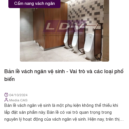
Cẩm nang vách ngăn
Bản lề vách ngăn vệ sinh - Vai trò và các loại phổ
B
biến
d
04/10/2024
Media CAS
Bản lề vách ngăn vệ sinh là một phụ kiện không thể thiếu khi
Bả
lắp đặt sản phẩm này. Bản lề có vai trò quan trọng trong
tr
nguyên lý hoạt động của vách ngăn vệ sinh. Hiện nay, trên thị
ng
trường phân phối ...
nh