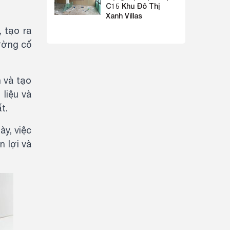
C15 Khu Đô Thị
Xanh Villas
, tạo ra
tường cố
n và tạo
 liệu và
ất.
ày, việc
n lợi và