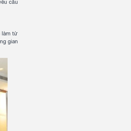
yêu cầu
c làm từ
ông gian