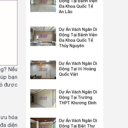
Động Tại Bệnh Viện
Đa Khoa Quốc Tế
An Lão
Dự Án Vách Ngăn Di
Động Tại Bệnh Viện
Đa Khoa Quốc Tế
Thủy Nguyên
Dự Án Vách Ngăn Di
ng? Nếu
Động Tại 96 Hoàng
Quốc Việt
iúp bạn
 có được
Dự Án Vách Ngăn Di
Động Tại Trường
THPT Khương Đình
i ưu hóa
Dự Án Vách Ngăn Di
 đa diện
Động Tại Biệt Thự