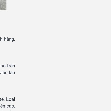
h hàng.
ne trên
iệc lau
e. Loại
bền cao,