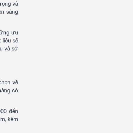
trọng và
ên sáng
hững ưu
 liệu sẽ
u và sở
chọn về
 hàng có
000 đến
âm, kèm