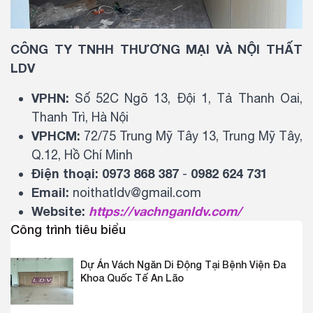
CÔNG TY TNHH THƯƠNG MẠI VÀ NỘI THẤT
LDV
VPHN:
Số 52C Ngõ 13, Đội 1, Tả Thanh Oai,
Thanh Trì, Hà Nội
VPHCM:
72/75 Trung Mỹ Tây 13, Trung Mỹ Tây,
Q.12, Hồ Chí Minh
Điện thoại:
0973 868 387
0982 624 731
-
Email:
noithatldv@gmail.com
Website:
https://vachnganldv.com/
Công trình tiêu biểu
Dự Án Vách Ngăn Di Động Tại Bệnh Viện Đa
Khoa Quốc Tế An Lão