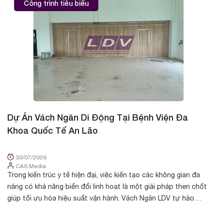
Công trình tiêu biểu
Dự Án Vách Ngăn Di Động Tại Bệnh Viện Đa
D
Khoa Quốc Tế An Lão
K
30/07/2026
CAS Media
Trong kiến trúc y tế hiện đại, việc kiến tạo các không gian đa
Tr
năng có khả năng biến đổi linh hoạt là một giải pháp then chốt
cá
giúp tối ưu hóa hiệu suất vận hành. Vách Ngăn LDV tự hào
nh
được chủ đầu t...
yế