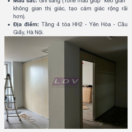
Màu sắc:
Ghi sáng (Tone màu giúp "kéo giãn"
không gian thị giác, tạo cảm giác rộng rãi
hơn).
Địa điểm:
Tầng 4 tòa HH2 - Yên Hòa - Cầu
Giấy, Hà Nội.