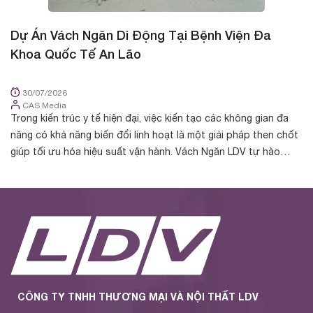
Dự Án Vách Ngăn Di Động Tại Bệnh Viện Đa
D
Khoa Quốc Tế An Lão
K
30/07/2026
CAS Media
Trong kiến trúc y tế hiện đại, việc kiến tạo các không gian đa
Tr
năng có khả năng biến đổi linh hoạt là một giải pháp then chốt
cá
giúp tối ưu hóa hiệu suất vận hành. Vách Ngăn LDV tự hào
nh
được chủ đầu t...
yế
CÔNG TY TNHH THƯƠNG MẠI VÀ NỘI THẤT LDV