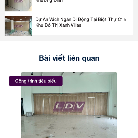
Khương Đình
Dự Án Vách Ngăn Di Động Tại Biệt Thự C15
Khu Đô Thị Xanh Villas
Bài viết liên quan
Công trình tiêu biểu