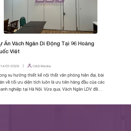
ự Án Vách Ngăn Di Động Tại 96 Hoàng
Dự Án V
uốc Việt
Khương
|
14/01/2026
CAS Media
11/01/2
ong xu hướng thiết kế nội thất văn phòng hiện đại, bài
Trong xu h
án về tối ưu diện tích luôn là ưu tiên hàng đầu của các
hóa diện 
anh nghiệp tại Hà Nội. Vừa qua, Vách Ngăn LDV đã
đến sinh h
àn thiện và bàn giao hạng mục...
Không còn