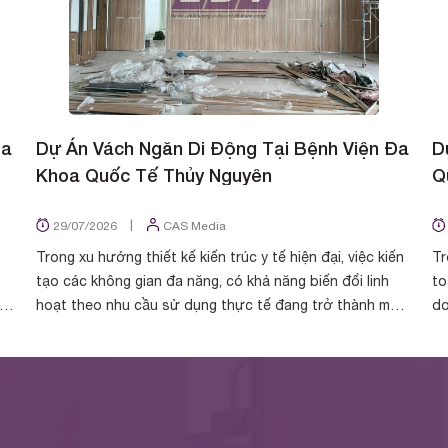
Đa
Dự Án Vách Ngăn Di Động Tại Bệnh Viện Đa
D
Khoa Quốc Tế Thủy Nguyên
Q
|
29/07/2026
CAS Media
Trong xu hướng thiết kế kiến trúc y tế hiện đại, việc kiến
Tr
tạo các không gian đa năng, có khả năng biến đổi linh
to
ách
hoạt theo nhu cầu sử dụng thực tế đang trở thành một
do
tiêu chuẩn tất yếu. Vừa qua, Vá...
ho