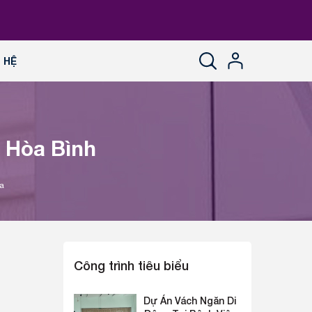
N HỆ
 Hòa Bình
a
Công trình tiêu biểu
Dự Án Vách Ngăn Di