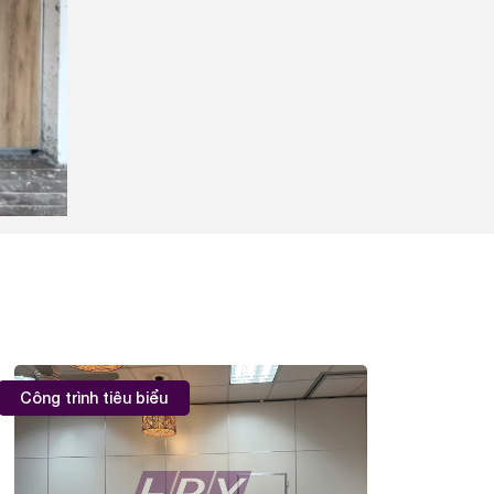
Công trình tiêu biểu
Công