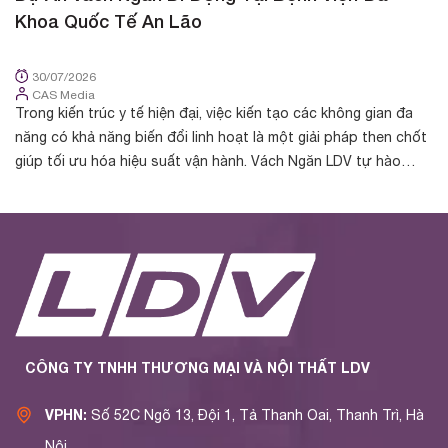
Khoa Quốc Tế An Lão
K
30/07/2026
CAS Media
Trong kiến trúc y tế hiện đại, việc kiến tạo các không gian đa
Tr
năng có khả năng biến đổi linh hoạt là một giải pháp then chốt
cá
giúp tối ưu hóa hiệu suất vận hành. Vách Ngăn LDV tự hào
nh
được chủ đầu t...
yế
CÔNG TY TNHH THƯƠNG MẠI VÀ NỘI THẤT LDV
VPHN:
Số 52C Ngõ 13, Đội 1, Tả Thanh Oai, Thanh Trì, Hà
Nội