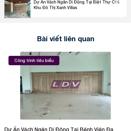
Dự Án Vách Ngăn Di Động Tại Biệt Thự C15
Khu Đô Thị Xanh Villas
Bài viết liên quan
Công trình tiêu biểu
Dự Án Vách Ngăn Di Động Tại Bệnh Viện Đa
D