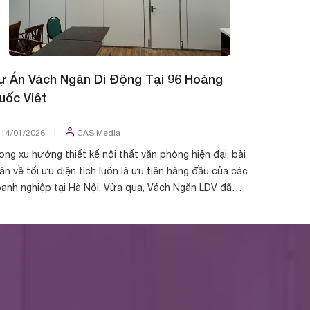
ự Án Vách Ngăn Di Động Tại 96 Hoàng
Dự Án V
uốc Việt
Khương
|
14/01/2026
CAS Media
11/01/2
ong xu hướng thiết kế nội thất văn phòng hiện đại, bài
Trong xu h
án về tối ưu diện tích luôn là ưu tiên hàng đầu của các
hóa diện 
anh nghiệp tại Hà Nội. Vừa qua, Vách Ngăn LDV đã
đến sinh h
àn thiện và bàn giao hạng mục...
Không còn