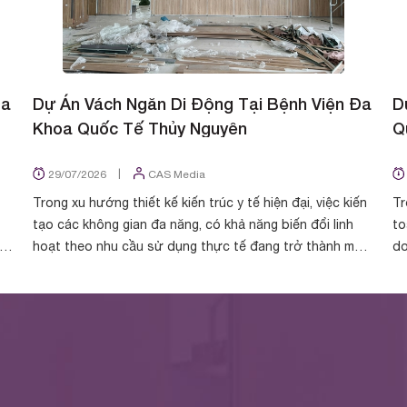
Đa
Dự Án Vách Ngăn Di Động Tại Bệnh Viện Đa
D
Khoa Quốc Tế Thủy Nguyên
Q
|
29/07/2026
CAS Media
Trong xu hướng thiết kế kiến trúc y tế hiện đại, việc kiến
Tr
tạo các không gian đa năng, có khả năng biến đổi linh
to
ách
hoạt theo nhu cầu sử dụng thực tế đang trở thành một
do
tiêu chuẩn tất yếu. Vừa qua, Vá...
ho