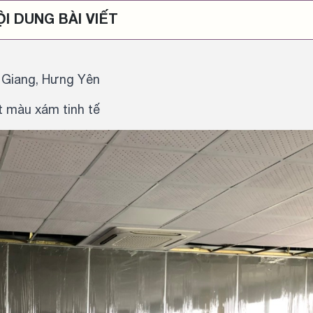
ỘI DUNG BÀI VIẾT
ăn Giang, Hưng Yên
t màu xám tinh tế