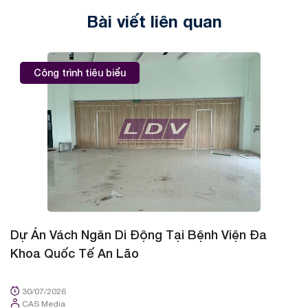
Bài viết liên quan
Công trình tiêu biểu
Dự Án Vách Ngăn Di Động Tại Bệnh Viện Đa
D
Khoa Quốc Tế An Lão
K
30/07/2026
CAS Media