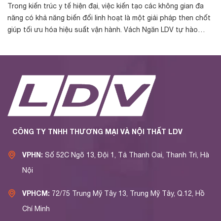
Trong kiến trúc y tế hiện đại, việc kiến tạo các không gian đa
Tr
năng có khả năng biến đổi linh hoạt là một giải pháp then chốt
cá
giúp tối ưu hóa hiệu suất vận hành. Vách Ngăn LDV tự hào
nh
được chủ đầu t...
yế
CÔNG TY TNHH THƯƠNG MẠI VÀ NỘI THẤT LDV
VPHN:
Số 52C Ngõ 13, Đội 1, Tả Thanh Oai, Thanh Trì, Hà
Nội
VPHCM:
72/75 Trung Mỹ Tây 13, Trung Mỹ Tây, Q.12, Hồ
Chí Minh