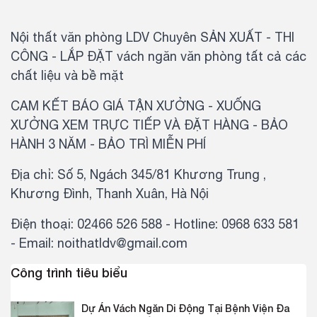
Nội thất văn phòng LDV Chuyên SẢN XUẤT - THI
CÔNG - LẮP ĐẶT vách ngăn văn phòng tất cả các
chất liệu và bề mặt
CAM KẾT BÁO GIÁ TẬN XƯỞNG - XUỐNG
XƯỞNG XEM TRỰC TIẾP VÀ ĐẶT HÀNG - BẢO
HÀNH 3 NĂM - BẢO TRÌ MIỄN PHÍ
Địa chỉ: Số 5, Ngách 345/81 Khương Trung ,
Khương Đình, Thanh Xuân, Hà Nội
Điện thoại: 02466 526 588 - Hotline: 0968 633 581
- Email: noithatldv@gmail.com
Công trình tiêu biểu
Dự Án Vách Ngăn Di Động Tại Bệnh Viện Đa