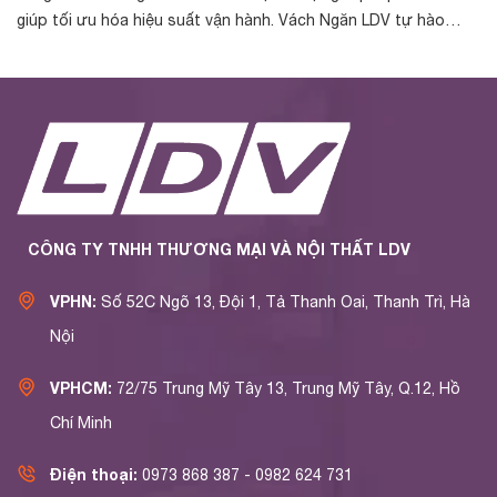
giúp tối ưu hóa hiệu suất vận hành. Vách Ngăn LDV tự hào
nh
được chủ đầu t...
yế
CÔNG TY TNHH THƯƠNG MẠI VÀ NỘI THẤT LDV
VPHN:
Số 52C Ngõ 13, Đội 1, Tả Thanh Oai, Thanh Trì, Hà
Nội
VPHCM:
72/75 Trung Mỹ Tây 13, Trung Mỹ Tây, Q.12, Hồ
Chí Minh
Điện thoại:
0973 868 387 - 0982 624 731