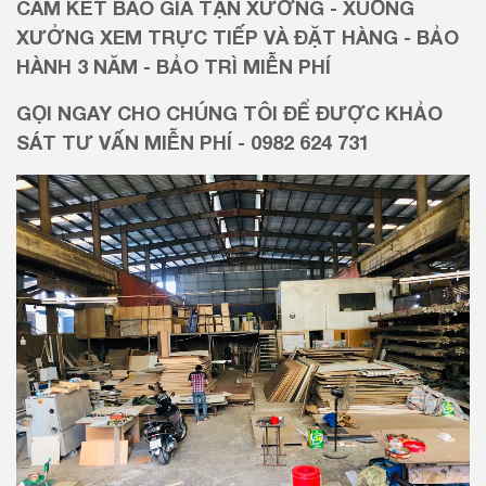
CAM KẾT BÁO GIÁ TẬN XƯỞNG - XUỐNG
XƯỞNG XEM TRỰC TIẾP VÀ ĐẶT HÀNG - BẢO
HÀNH 3 NĂM - BẢO TRÌ MIỄN PHÍ
GỌI NGAY CHO CHÚNG TÔI ĐỂ ĐƯỢC KHẢO
SÁT TƯ VẤN MIỄN PHÍ - 0982 624 731