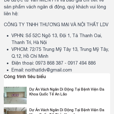
sản phẩm vách ngăn di động, quý khách vui lòng
liên hệ:
CÔNG TY TNHH THƯƠNG MẠI VÀ NỘI THẤT LDV
VPHN: Số 52C Ngõ 13, Đội 1, Tả Thanh Oai,
Thanh Trì, Hà Nội
VPHCM: 72/75 Trung Mỹ Tây 13, Trung Mỹ Tây,
Q.12, Hồ Chí Minh
Điện thoại: 0973 868 387 - 0917 494 886
Email: noithatldv@gmail.com
Công trình tiêu biểu
Dự Án Vách Ngăn Di Động Tại Bệnh Viện Đa
Khoa Quốc Tế An Lão
Dự Án Vách Ngăn Di Động Tại Bệnh Viện Đa