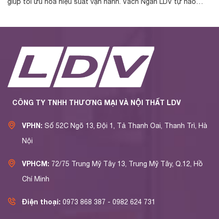
giúp tối ưu hóa hiệu suất vận hành. Vách Ngăn LDV tự hào
nh
được chủ đầu t...
yế
CÔNG TY TNHH THƯƠNG MẠI VÀ NỘI THẤT LDV
VPHN:
Số 52C Ngõ 13, Đội 1, Tả Thanh Oai, Thanh Trì, Hà
Nội
VPHCM:
72/75 Trung Mỹ Tây 13, Trung Mỹ Tây, Q.12, Hồ
Chí Minh
Điện thoại:
0973 868 387 - 0982 624 731