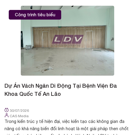
Công trình tiêu biểu
Dự Án Vách Ngăn Di Động Tại Bệnh Viện Đa
D
Khoa Quốc Tế An Lão
K
30/07/2026
CAS Media
Trong kiến trúc y tế hiện đại, việc kiến tạo các không gian đa
Tr
năng có khả năng biến đổi linh hoạt là một giải pháp then chốt
cá