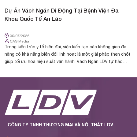
Dự Án Vách Ngăn Di Động Tại Bệnh Viện Đa
D
Khoa Quốc Tế An Lão
K
30/07/2026
CAS Media
Trong kiến trúc y tế hiện đại, việc kiến tạo các không gian đa
Tr
năng có khả năng biến đổi linh hoạt là một giải pháp then chốt
cá
giúp tối ưu hóa hiệu suất vận hành. Vách Ngăn LDV tự hào
nh
được chủ đầu t...
yế
CÔNG TY TNHH THƯƠNG MẠI VÀ NỘI THẤT LDV