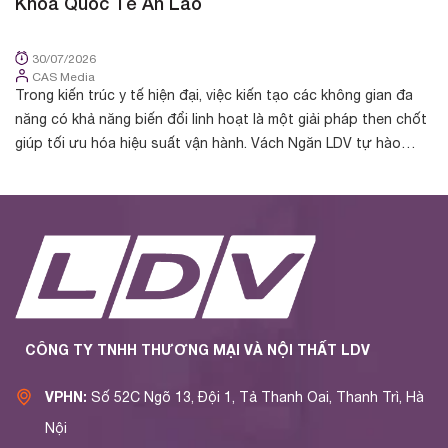
Khoa Quốc Tế An Lão
K
30/07/2026
CAS Media
Trong kiến trúc y tế hiện đại, việc kiến tạo các không gian đa
Tr
năng có khả năng biến đổi linh hoạt là một giải pháp then chốt
cá
giúp tối ưu hóa hiệu suất vận hành. Vách Ngăn LDV tự hào
nh
được chủ đầu t...
yế
CÔNG TY TNHH THƯƠNG MẠI VÀ NỘI THẤT LDV
VPHN:
Số 52C Ngõ 13, Đội 1, Tả Thanh Oai, Thanh Trì, Hà
Nội