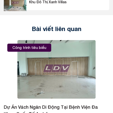
Khu Đô Thị Xanh Villas
Bài viết liên quan
Công trình tiêu biểu
Dự Án Vách Ngăn Di Động Tại Bệnh Viện Đa
D