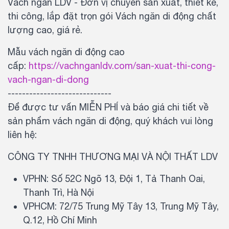
Vách ngăn LDV - Đơn vị chuyên sản xuất, thiết kế,
thi công, lắp đặt trọn gói Vách ngăn di động chất
lượng cao, giá rẻ.
Mẫu vách ngăn di động cao
cấp:
https://vachnganldv.com/san-xuat-thi-cong-
vach-ngan-di-dong
-----------------------------
Để được tư vấn MIỄN PHÍ và báo giá chi tiết về
sản phẩm vách ngăn di động, quý khách vui lòng
liên hệ:
CÔNG TY TNHH THƯƠNG MẠI VÀ NỘI THẤT LDV
VPHN: Số 52C Ngõ 13, Đội 1, Tả Thanh Oai,
Thanh Trì, Hà Nội
VPHCM: 72/75 Trung Mỹ Tây 13, Trung Mỹ Tây,
Q.12, Hồ Chí Minh