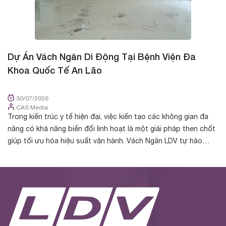
Dự Án Vách Ngăn Di Động Tại Bệnh Viện Đa
D
Khoa Quốc Tế An Lão
K
30/07/2026
CAS Media
Trong kiến trúc y tế hiện đại, việc kiến tạo các không gian đa
Tr
năng có khả năng biến đổi linh hoạt là một giải pháp then chốt
cá
giúp tối ưu hóa hiệu suất vận hành. Vách Ngăn LDV tự hào
nh
được chủ đầu t...
yế